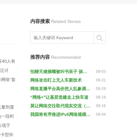
内容搜索
Related Stories
推荐内容
Recommended
40人有
广泛讨
怕聊天难插嘴被叫书呆子 孩子迷网游都有啥理由？
09-03
网络“套
网络攻击盯上无人车新技术
08-31
网络直播平台高价挖人乱象调查：互挖墙脚成竞争常态
08-29
“网络+”让基层党建走上快车道
08-19
莫让网络交往取代现实交流（行与思）
08-16
其量刑显
我国将有序推进IPv6网络规模部署
08-04
为一段时
出现于
用卡型诈