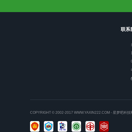
联系我
COPYRIGHT © 2002-2017 WWW.YAXIN222.COM - 星