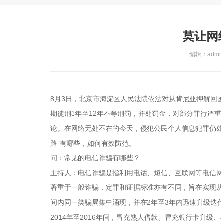
莫让网
编辑：admin
8月3日，北京市海淀区人民法院依法对从肯尼亚押解回
期徒刑3年至12年不等刑罚，并处罚金，对部分罪行严
论。在网络无处不在的今天，侵犯公民个人信息犯罪仍
路”有哪些，如何有效防范。
问：常见的电信诈骗有哪些？
主持人：电信诈骗是指利用电话、短信、互联网等电信
著重于一般诈骗，定罪和证据标准亦有不同，旨在实现
间内同一类骗局集中涌现，并在2年至3年内迅速升级迭
2014年至2016年间，冒充熟人借款、冒充银行卡升