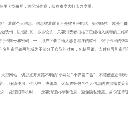
额信用卡型骗局，跨区域作案，侦查难度大打击力度重。
路”，泄露个人信息。信息被泄露者不是被各种电话、短信骚扰，就是可
品做诱饵，以假乱真，步步设坑，只要消费者扫描了已经植入病毒的二维
银行卡账号和密码，一旦用户下载了植入恶意程序的软件，银行卡里的钱就
何用户名和密码都可能成为不法分子盗取的对象，包括网银、支付账号和密码
大型网站，切忌点开来路不明的“小网站”“小弹窗广告”，不随便点击聊天
后行，谨慎使用。生活中，快递单、火车票等包含个人信息的票据需要妥
此外，处理旧手机时，一定要清理内存和信息，避免隐私泄露。身份证等