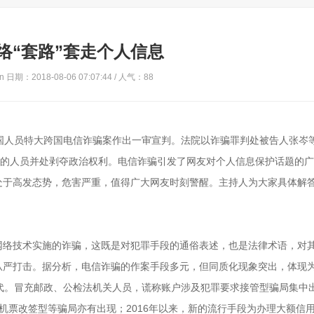
络“套路”套走个人信息
 日期：2018-08-06 07:07:44 / 人气：
88
国人员特大跨国电信诈骗案作出一审宣判。法院以诈骗罪判处被告人张岑等
重的人员并处剥夺政治权利。电信诈骗引发了网友对个人信息保护话题的
处于高发态势，危害严重，值得广大网友时刻警醒。主持人为大家具体解答
网络技术实施的诈骗，这既是对犯罪手段的通俗表述，也是法律术语，对
从严打击。据分析，电信诈骗的作案手段多元，但同质化现象突出，体现
代。冒充邮政、公检法机关人员，谎称账户涉及犯罪要求接管型骗局集中
级、机票改签型等骗局亦有出现；2016年以来，新的流行手段为办理大额信