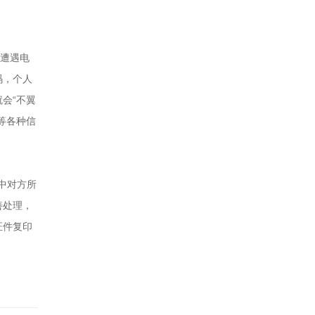
能遭遇电
码，个人
会“不翼
等各种信
中对方所
善处理，
证件复印