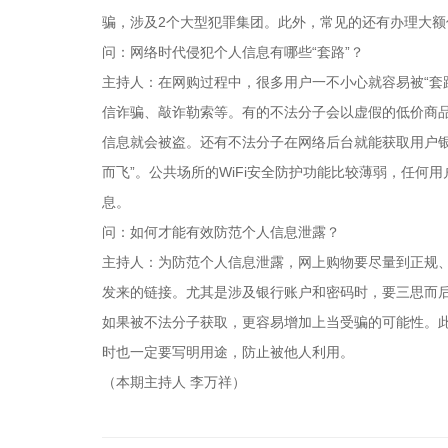
骗，涉及2个大型犯罪集团。此外，常见的还有办理大
问：网络时代侵犯个人信息有哪些“套路”？
主持人：在网购过程中，很多用户一不小心就容易被“套
信诈骗、敲诈勒索等。有的不法分子会以虚假的低价商
信息就会被盗。还有不法分子在网络后台就能获取用户
而飞”。公共场所的WiFi安全防护功能比较薄弱，任
息。
问：如何才能有效防范个人信息泄露？
主持人：为防范个人信息泄露，网上购物要尽量到正规、
发来的链接。尤其是涉及银行账户和密码时，要三思而
如果被不法分子获取，更容易增加上当受骗的可能性。
时也一定要写明用途，防止被他人利用。
（本期主持人 李万祥）