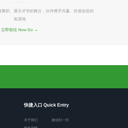
量聚积、展示才华的舞台，伙伴携手共赢、价值创造的
发源地
立即前往 Now Go →
快捷入口 Quick Entry
关于我们
微信扫一扫