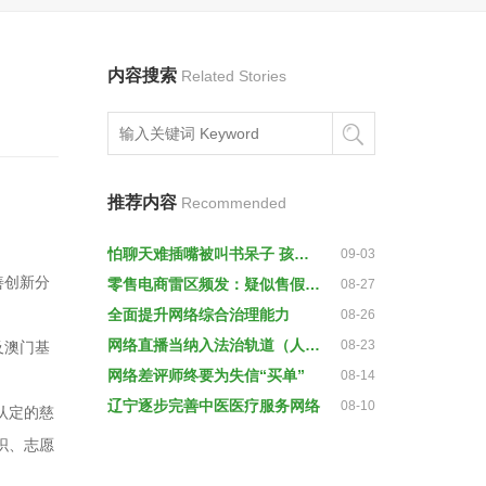
内容搜索
Related Stories
推荐内容
Recommended
怕聊天难插嘴被叫书呆子 孩子迷网游都有啥理由？
09-03
善创新分
零售电商雷区频发：疑似售假、发货延迟、网络欺诈
08-27
全面提升网络综合治理能力
08-26
网络直播当纳入法治轨道（人民时评）
08-23
及澳门基
网络差评师终要为失信“买单”
08-14
辽宁逐步完善中医医疗服务网络
08-10
认定的慈
织、志愿